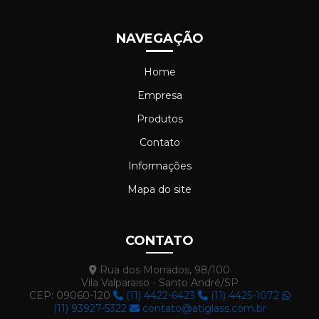
NAVEGAÇÃO
Home
Empresa
Produtos
Contato
Informações
Mapa do site
CONTATO
Rua dos Morrados, 98/100
Vila Valparaiso - Santo André/SP
CEP: 09060-120
(11) 4422-6423
(11) 4425-1072
(11) 93927-5322
contato@atiglass.com.br