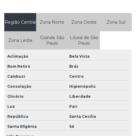
Quadro de avisos com vidro para condominio
Refil de embalador de guarda chuva
Região Central
Zona Norte
Zona Oeste
Zona Sul
Refil de embalador de guarda chuva preço
Grande São
Litoral de São
Suporte para coleta seletiva
Zona Leste
Paulo
Paulo
Suporte extintor aço inox
Aclimação
Bela Vista
Suporte extintor inox
Bom Retiro
Brás
Suporte para papel higiênico inox duplo
Cambuci
Centro
Consolação
Higienópolis
Glicério
Liberdade
Luz
Pari
República
Santa Cecília
Santa Efigênia
Sé