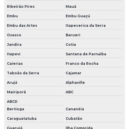
Ribeirão Pires
Mauá
Embu
Embu Guaçú
Embu das Artes
Itapecerica da Serra
Osasco
Barueri
Jandira
Cotia
Itapevi
Santana de Parnaíba
Caierias
Franco da Rocha
Taboão da Serra
Cajamar
Arujá
Alphaville
Mairiporã
ABC
ABCD
Bertioga
Cananéia
Caraguatatuba
Cubatão
Guarujá
Ilha Comprida