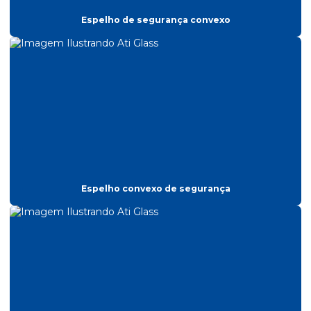
Espelho convexo de segurança
Espelho de segurança convexo
Espelho de inspeção veicular
Espelho de segurança
Espelho de segurança convexo
Fabrica de bituqueira
Fabrica de espelho convexo
Fabrica de lixeiras inox
Fabricante de embalador de guarda chuva
Espelho convexo de segurança
Fabricante de espelho convexo
Fabricantes de quadro de avisos
Lixeira de aço para condominio
Lixeira aço inox para condominio