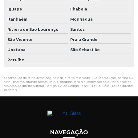
Iguape
Ilhabela
Itanhaém
Mongaguá
Riviera de São Lourenço
Santos
São Vicente
Praia Grande
Ubatuba
São Sebastião
Peruíbe
O conteúdo do texto desta página é de direito reservado. Sua reprodução, parcial ou
total, mesmo citando nossos links, é proibida sem a autorização do autor. Crime de
violação de direito autoral – artigo 184 do Código Penal –
Lei 9610/98 - Lei de direitos
autorais
.
NAVEGAÇÃO