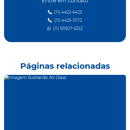
Entre em contato
Claviculário de chaves
(11) 4422-6423
(11) 4425-1072
Comprar display acrilico a4
(11) 93927-5322
Comprar quadro de avisos
Conjunto de lixeira coleta seletiva inox
Display acrílico a4
Display acrílico a4 parede horizontal
Páginas relacionadas
Embalador de guarda chuva
Embalador de guarda chuva inox
Embalador de guarda chuva preço
Espelho 360 graus
Espelho convexo 360 graus
Espelho convexo para condominio