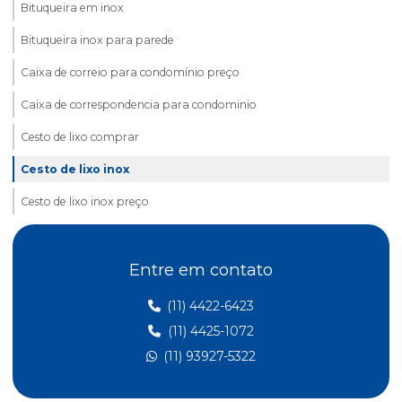
Bituqueira em inox
Bituqueira inox para parede
Caixa de correio para condomínio preço
Caixa de correspondencia para condominio
Cesto de lixo comprar
Cesto de lixo inox
Cesto de lixo inox preço
Cesto de lixo valor
Entre em contato
Cesto porta guarda chuva
Claviculário de chaves
(11) 4422-6423
(11) 4425-1072
Comprar display acrilico a4
(11) 93927-5322
Comprar quadro de avisos
Conjunto de lixeira coleta seletiva inox