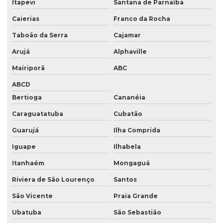
Itapevi
Santana de Parnaíba
Caierias
Franco da Rocha
Taboão da Serra
Cajamar
Arujá
Alphaville
Mairiporã
ABC
ABCD
Bertioga
Cananéia
Caraguatatuba
Cubatão
Guarujá
Ilha Comprida
Iguape
Ilhabela
Itanhaém
Mongaguá
Riviera de São Lourenço
Santos
São Vicente
Praia Grande
Ubatuba
São Sebastião