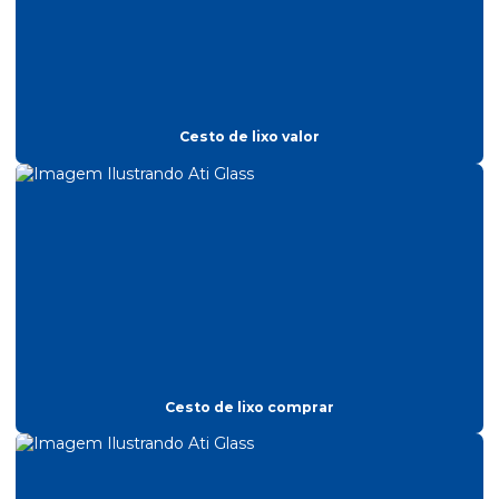
Fabrica de bituqueira
Fabrica de espelho convexo
Fabrica de lixeiras inox
Fabricante de embalador de guarda chuva
Cesto de lixo valor
Fabricante de espelho convexo
Fabricantes de quadro de avisos
Lixeira de aço para condominio
Lixeira aço inox para condominio
Lixeira aro
Lixeira coleta seletiva aço inox
Cesto de lixo comprar
Lixeira coleta seletiva inox
Lixeira inox com aro
Lixeira com tampa giratoria