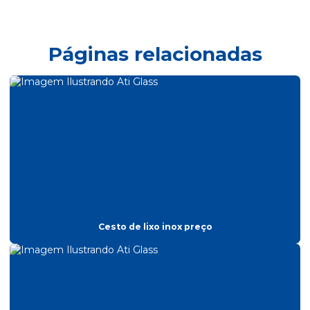
Display acrílico a4
Display acrílico a4 parede horizontal
Páginas relacionadas
Embalador de guarda chuva
Embalador de guarda chuva inox
Embalador de guarda chuva preço
Espelho 360 graus
Espelho convexo 360 graus
Espelho convexo para condominio
Espelho convexo de segurança
Cesto de lixo inox preço
Espelho de inspeção veicular
Espelho de segurança
Espelho de segurança convexo