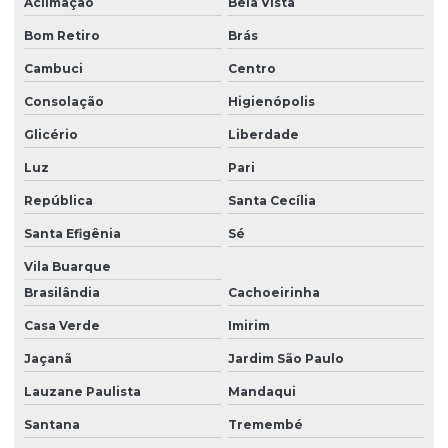
Aclimação
Bela Vista
Suporte extintor aço inox
Bom Retiro
Brás
Suporte extintor inox
Cambuci
Centro
Suporte para papel higiênico inox duplo
Consolação
Higienópolis
Glicério
Liberdade
Luz
Pari
República
Santa Cecília
Santa Efigênia
Sé
Vila Buarque
Brasilândia
Cachoeirinha
Casa Verde
Imirim
Jaçanã
Jardim São Paulo
Lauzane Paulista
Mandaqui
Santana
Tremembé