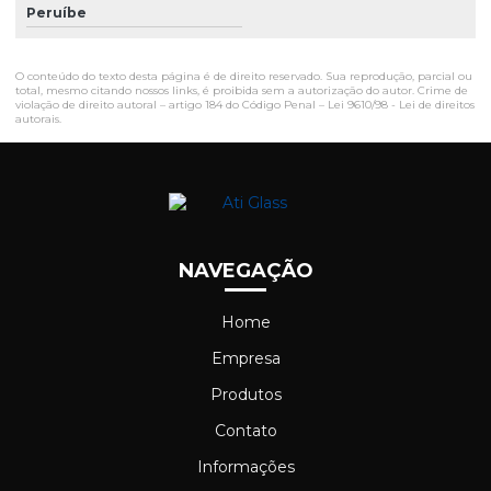
Peruíbe
O conteúdo do texto desta página é de direito reservado. Sua reprodução, parcial ou
total, mesmo citando nossos links, é proibida sem a autorização do autor. Crime de
violação de direito autoral – artigo 184 do Código Penal –
Lei 9610/98 - Lei de direitos
autorais
.
NAVEGAÇÃO
Home
Empresa
Produtos
Contato
Informações