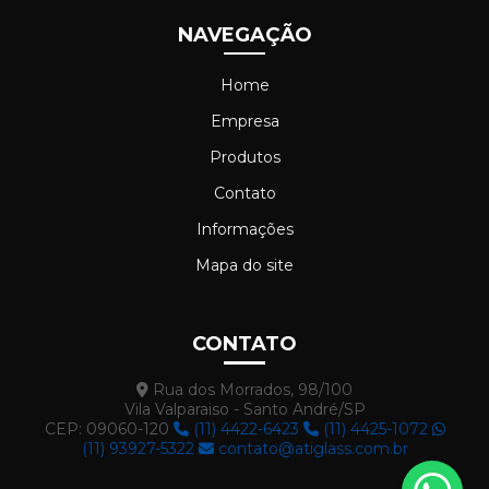
NAVEGAÇÃO
Home
Empresa
Produtos
Contato
Informações
Mapa do site
CONTATO
Rua dos Morrados, 98/100
Vila Valparaiso - Santo André/SP
CEP: 09060-120
(11) 4422-6423
(11) 4425-1072
(11) 93927-5322
contato@atiglass.com.br